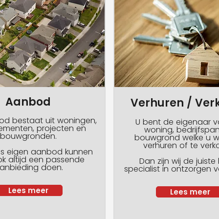
Aanbod
Verhuren / Ver
d bestaat uit woningen,
U bent de eigenaar 
ementen, projecten en
woning, bedrijfspa
bouwgronden.
bouwgrond welke u w
verhuren of te verk
ns eigen aanbod kunnen
ok altijd een passende
Dan zijn wij de juiste
anbieding doen.
specialist in ontzorgen v
Lees meer
Lees meer