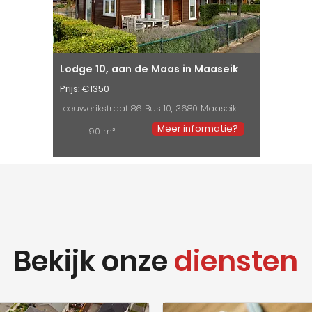
Lodge 10, aan de Maas in Maaseik
Prijs: €1350
Leeuwerikstraat 86 Bus 10, 3680 Maaseik
Meer informatie?
90 m²
Bekijk onze
diensten