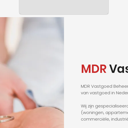
MDR
Vas
MDR Vastgoed Beheer 
van vastgoed in Neder
Wij zijn gespecialisee
(woningen, apparteme
commerciële, industr