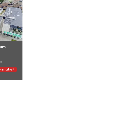
rum
el
ormatie?