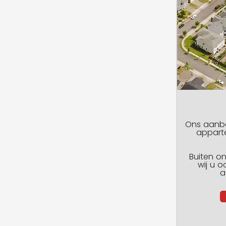
Ons aanbo
appart
Buiten o
wij u o
a