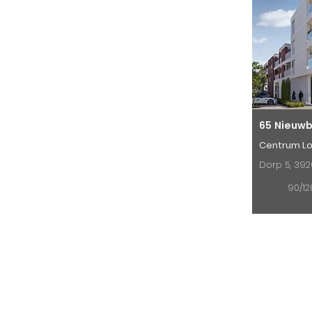
65 Nieuw
Centrum L
Dorp 5, 39
90/12