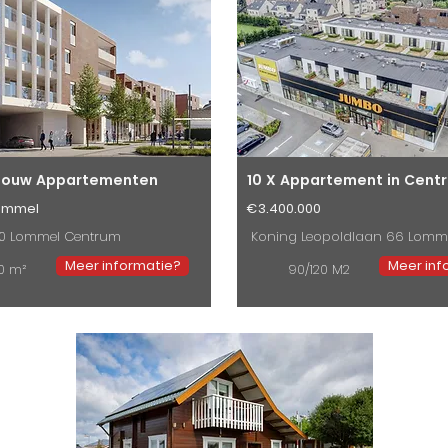
bouw Appartementen
10 X Appartement in Cent
ommel
€3.400.000
20 Lommel Centrum
Koning Leopoldlaan 66 Lomm
Meer informatie?
Meer inf
0 m²
90/120 M2