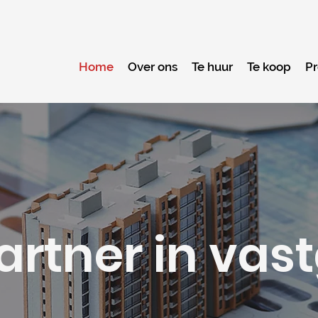
Home
Over ons
Te huur
Te koop
Pr
artner in vas