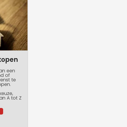
kopen
van een
nd of
enst te
open.
 keuze,
an A tot Z