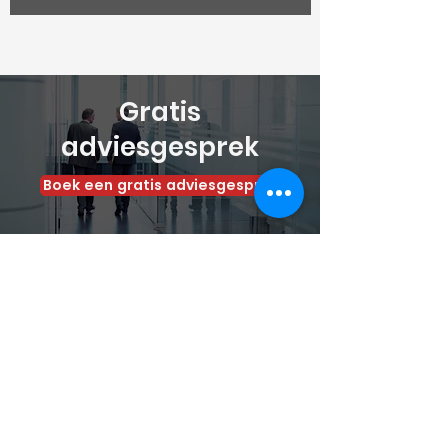
Gratis
adviesgesprek
Boek een gratis adviesgesprek
mdrvastgoedbeheer@gmail.com
+31 (0)6 53 56 64 56
7 dagen per week bereikbaar
Populierenstraat 11 , 3630 Maasmechelen
Belgie