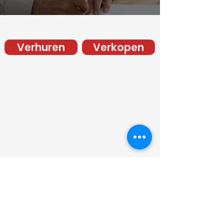
Verhuren
Verkopen
mdrvastgoedbeheer@gmail.com
+31 (0)6 53 56 64 56
7 dagen per week bereikbaar
Populierenstraat 11 , 3630 Maasmechelen
Belgie
Dietsveld 7, 2025 BG Haarlem
Nederland