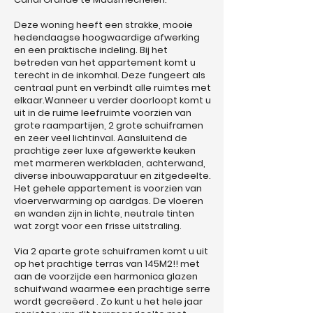
Deze woning heeft een strakke, mooie
hedendaagse hoogwaardige afwerking
en een praktische indeling. Bij het
betreden van het appartement komt u
terecht in de inkomhal. Deze fungeert als
centraal punt en verbindt alle ruimtes met
elkaar.Wanneer u verder doorloopt komt u
uit in de ruime leefruimte voorzien van
grote raampartijen, 2 grote schuiframen
en zeer veel lichtinval. Aansluitend de
prachtige zeer luxe afgewerkte keuken
met marmeren werkbladen, achterwand,
diverse inbouwapparatuur en zitgedeelte.
Het gehele appartement is voorzien van
vloerverwarming op aardgas. De vloeren
en wanden zijn in lichte, neutrale tinten
wat zorgt voor een frisse uitstraling.
Via 2 aparte grote schuiframen komt u uit
op het prachtige terras van 145M2!! met
aan de voorzijde een harmonica glazen
schuifwand waarmee een prachtige serre
wordt gecreëerd . Zo kunt u het hele jaar