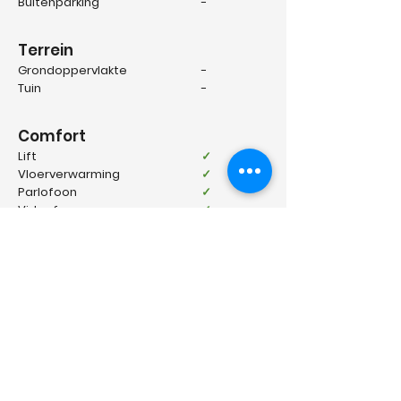
Buitenparking
-
Terrein
Grondoppervlakte
-
Tuin
-
Comfort
Lift
✓
Vloerverwarming
✓
Parlofoon
✓
Videofoon
✓
Energie
EPC klasse
B
Verwarming
Aardgas
Type verwarming
-
Beglazing
Dubbel glas
EPC waarde
RES-1
EPC certificaat nr.
20260203
-
0003789520