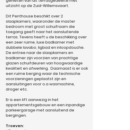
genieten van dit terrasgedeelte met
uitzicht op de Zuid-Willemsvaart.
Dit Penthouse beschikt over 2
slaapkamers, waaronder de master
bedroom met groot schuifraam die
toegang geeft naar het aansluitende
terras. Tevens heeft u de beschikking over
een zeer ruime, luxe badkamer met
dubbele lavabo, ligbad en inloopdouche.
De entree naar de slaapkamers en
badkamer zijn voorzien van prachtige
glazen schuifdeuren van hoogwaardige
kwaliteit en afwerking. Daarnaast is er ook
een ruime berging waar de technische
voorzieningen geplaatst zijn en
aansluitingen voor o.a wasmachine,
droger etc.
Er is een lift aanwezig in het
appartementsgebouw en een inpandige
parkeergarage met aansluitend de
bergingen.
Troeven: