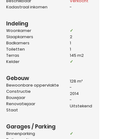
Beschikbaar
Verkocht
Kadastraal inkomen
-
Indeling
Woonkamer
✓
Slaapkamers
2
Badkamers
1
Toiletten
1
Terras
145 m2
Kelder
✓
Gebouw
128 m²
Bewoonbare oppervlakte
-
Constructie
2014
Bouwjaar
-
Renovatiejaar
Uitstekend
Staat
Garages / Parking
Binnenparking
✓