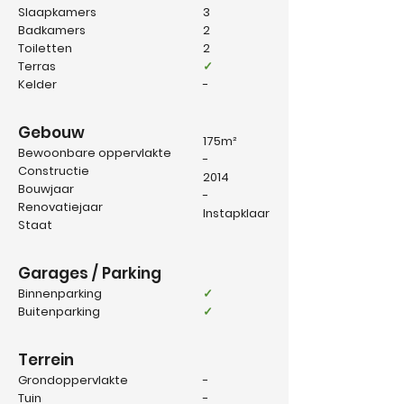
Slaapkamers
3
Badkamers
2
Toiletten
2
Terras
✓
Kelder
-
Gebouw
175
m²
Bewoonbare oppervlakte
-
Constructie
2014
Bouwjaar
-
Renovatiejaar
Instapklaar
Staat
Garages / Parking
Binnenparking
✓
Buitenparking
✓
Terrein
Grondoppervlakte
-
Tuin
-