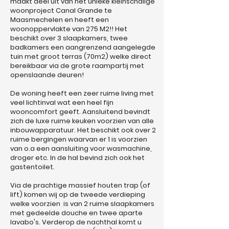
maakt deel uit van het unieke kleinschalige
woonproject Canal Grande te
Maasmechelen en heeft een
woonoppervlakte van 275 M2!! Het
beschikt over 3 slaapkamers, twee
badkamers een aangrenzend aangelegde
tuin met groot terras (70m2) welke direct
bereikbaar via de grote raampartij met
openslaande deuren!
De woning heeft een zeer ruime living met
veel lichtinval wat een heel fijn
wooncomfort geeft. Aansluitend bevindt
zich de luxe ruime keuken voorzien van alle
inbouwapparatuur. Het beschikt ook over 2
ruime bergingen waarvan er 1 is voorzien
van o.a een aansluiting voor wasmachine,
droger etc. In de hal bevind zich ook het
gastentoilet.
Via de prachtige massief houten trap (of
lift) komen wij op de tweede verdieping
welke voorzien is van 2 ruime slaapkamers
met gedeelde douche en twee aparte
lavabo's. Verderop de nachthal komt u