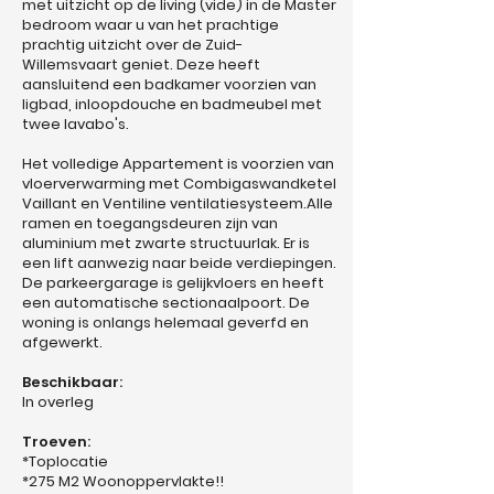
met uitzicht op de living (vide) in de Master
bedroom waar u van het prachtige
prachtig uitzicht over de Zuid-
Willemsvaart geniet. Deze heeft
aansluitend een badkamer voorzien van
ligbad, inloopdouche en badmeubel met
twee lavabo's.
Het volledige Appartement is voorzien van
vloerverwarming met Combigaswandketel
Vaillant en Ventiline ventilatiesysteem.Alle
ramen en toegangsdeuren zijn van
aluminium met zwarte structuurlak. Er is
een lift aanwezig naar beide verdiepingen.
De parkeergarage is gelijkvloers en heeft
een automatische sectionaalpoort. De
woning is onlangs helemaal geverfd en
afgewerkt.
Beschikbaar:
In overleg
Troeven:
*Toplocatie
*275 M2 Woonoppervlakte!!