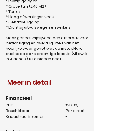
* Rustig gelegen
* Grote tuin (240 M2)
* Terras
* Hoog afwerkingsniveau
* Centrale ligging
* Dichtbij uitvalswegen en winkels
Maak geheel vrijblijvend een afspraak voor
bezichtiging en overtuig uzelf van het
heerlijke woongenot wat de instapklare
duplex op deze prachtige locatie (villawijk
in Aldeneik) u te bieden heeft.
Meer in detail
Financieel
Prijs
€1795,-
Beschikbaar
Per direct
Kadastraal inkomen
-