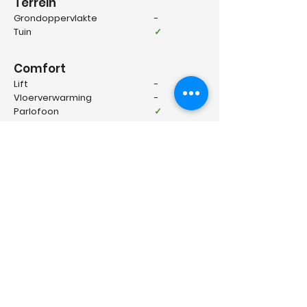
Terrein
Grondoppervlakte
-
Tuin
✓
Comfort
Lift
-
Vloerverwarming
-
Parlofoon
✓
Videofoon
✓
Energie
EPC klasse
B
Verwarming
Aardgas
Type verwarming
-
Beglazing
Dubbel glas
EPC waarde
149 kWh M2
EPC certificaat nr.
-
Geïnteresseerd? Klik hier!