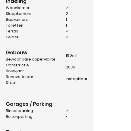
Indeling
Woonkamer
✓
Slaapkamers
2
Badkamers
1
Toiletten
1
Terras
✓
Kelder
✓
Gebouw
180m²
Bewoonbare oppervlakte
-
Constructie
2006
Bouwjaar
-
Renovatiejaar
Instapklaar
Staat
Garages / Parking
Binnenparking
✓
Buitenparking
-