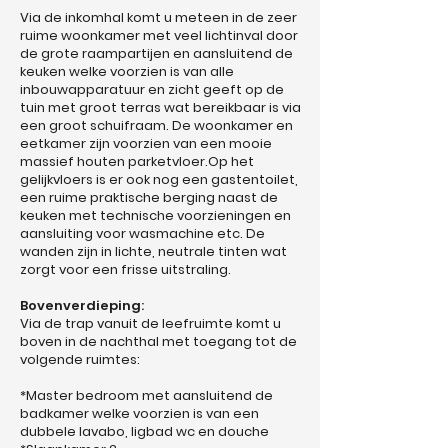
Via de inkomhal komt u meteen in de zeer
ruime woonkamer met veel lichtinval door
de grote raampartijen en aansluitend de
keuken welke voorzien is van alle
inbouwapparatuur en zicht geeft op de
tuin met groot terras wat bereikbaar is via
een groot schuifraam. De woonkamer en
eetkamer zijn voorzien van een mooie
massief houten parketvloer.Op het
gelijkvloers is er ook nog een gastentoilet,
een ruime praktische berging naast de
keuken met technische voorzieningen en
aansluiting voor wasmachine etc. De
wanden zijn in lichte, neutrale tinten wat
zorgt voor een frisse uitstraling.
Bovenverdieping:
Via de trap vanuit de leefruimte komt u
boven in de nachthal met toegang tot de
volgende ruimtes:
*Master bedroom met aansluitend de
badkamer welke voorzien is van een
dubbele lavabo, ligbad wc en douche