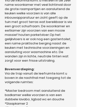
Via de inkomhal komt u meteen in de zeer
ruime woonkamer met veel lichtinval door
de grote raampartijen en aansluitend de
keuken welke voorzien is van alle
inbouwapparatuur en zicht geeft op de
tuin met groot terras wat bereikbaar is via
een groot schuifraam. De woonkamer en
eetkamer zijn voorzien van een mooie
massief houten parketvloer.Op het
gelijkvloers is er ook nog een gastentoilet,
een ruime praktische berging naast de
keuken met technische voorzieningen en
aansluiting voor wasmachine etc. De
wanden zijn in lichte, neutrale tinten wat
zorgt voor een frisse uitstraling.
Bovenverdieping:
Via de trap vanuit de leefruimte komt u
boven in de nachthal met toegang tot de
volgende ruimtes:
*Master bedroom met aansluitend de
badkamer welke voorzien is van een
dubbele lavabo, ligbad wc en douche
*Slaapkamer 2