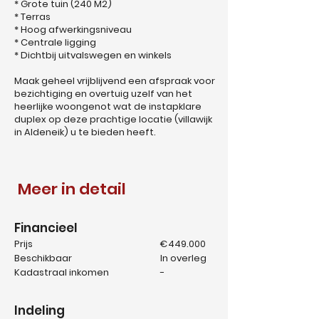
* Grote tuin (240 M2)
* Terras
* Hoog afwerkingsniveau
* Centrale ligging
* Dichtbij uitvalswegen en winkels
Maak geheel vrijblijvend een afspraak voor
bezichtiging en overtuig uzelf van het
heerlijke woongenot wat de instapklare
duplex op deze prachtige locatie (villawijk
in Aldeneik) u te bieden heeft.
Meer in detail
Financieel
Prijs
€449.000
Beschikbaar
In overleg
Kadastraal inkomen
-
Indeling