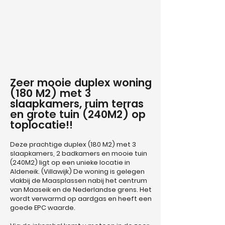
Zeer mooie duplex woning
(180 M2) met 3
slaapkamers, ruim terras
en grote tuin (240M2) op
toplocatie!!
Deze prachtige duplex (180 M2) met 3
slaapkamers, 2 badkamers en mooie tuin
(240M2) ligt op een unieke locatie in
Aldeneik. (Villawijk)
De woning is gelegen
vlakbij de Maasplassen nabij het centrum
van Maaseik en de Nederlandse grens. Het
wordt verwarmd op aardgas en heeft een
goede EPC waarde.