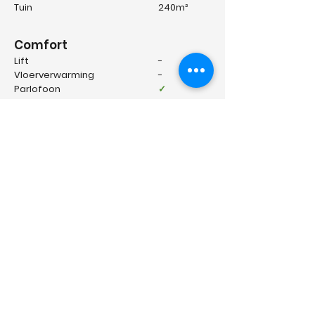
Tuin
240
m²
Comfort
Lift
-
Vloerverwarming
-
Parlofoon
✓
Videofoon
✓
Energie
EPC klasse
B
Verwarming
Aardgas
Type verwarming
-
Beglazing
Dubbel glas
EPC waarde
149 kWh M2
EPC certificaat nr.
20260404-
0003840837-RES-1
Geïnteresseerd? Klik hier!