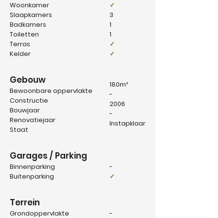
Woonkamer
✓
Slaapkamers
3
Badkamers
1
Toiletten
1
Terras
✓
Kelder
✓
Gebouw
180
m²
Bewoonbare oppervlakte
-
Constructie
2006
Bouwjaar
-
Renovatiejaar
Instapklaar
Staat
Garages / Parking
Binnenparking
-
Buitenparking
✓
Terrein
Grondoppervlakte
-