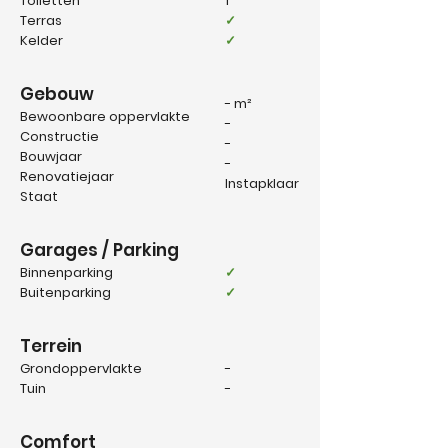
Toiletten
1
Terras
✓
Kelder
✓
Gebouw
- m²
Bewoonbare oppervlakte
-
Constructie
-
Bouwjaar
-
Renovatiejaar
Instapklaar
Staat
Garages / Parking
Binnenparking
✓
Buitenparking
✓
Terrein
Grondoppervlakte
-
Tuin
-
Comfort