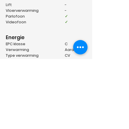
Lift
-
Vloerverwarming
-
Parlofoon
✓
Videofoon
✓
Energie
EPC klasse
C
Verwarming
Aardgas
Type verwarming
CV
Beglazing
Dubbel glas
EPC waarde
-kWh/m2
EPC certificaat nr.
-
Geïnteresseerd? Klik hier!